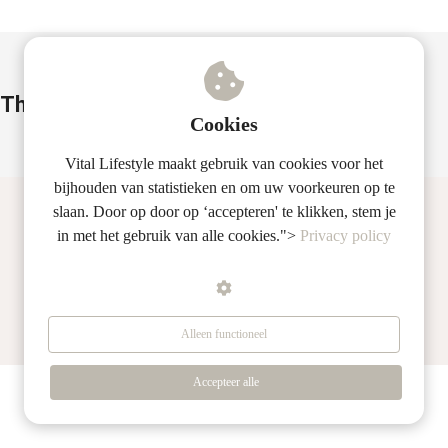
s kan de
e niet
oneren.
ieken
This author also wrote these articles
Cookies
ische
s worden
Vital Lifestyle maakt gebruik van cookies voor het
kt om
bijhouden van statistieken en om uw voorkeuren op te
em
slaan. Door op door op ‘accepteren' te klikken, stem je
tie te
in met het gebruik van alle cookies.">
Privacy policy
elen over
drag van
zoeker op
site.
Alleen functioneel
ing
Accepteer alle
ingcookies
 gebruikt
oekers te