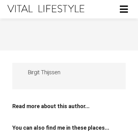
ngen
 policy
Birgit Thijssen
oneel
onele
s zijn
kelijk om
bsite te
Read more about this author...
ken. Ze
 gebruikt
asisfuncties
You can also find me in these places...
der deze